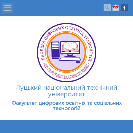
Головна
Про кафедру
Новини
Фотогалерея
Луцький національний технічний
Студенту
університет
Факультет цифрових освітніх та соціальних
Абітурієнту
технологій
Контакти