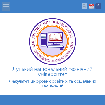
Головна
Про кафедру
Новини
Фотогалерея
Луцький національний технічний
Студенту
університет
Факультет цифрових освітніх та соціальних
Абітурієнту
технологій
Контакти