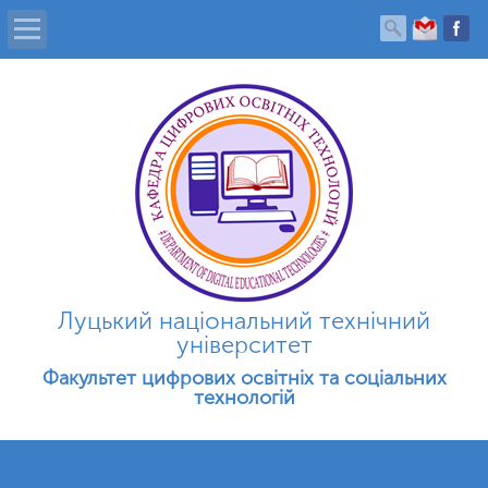
Головна
Про кафедру
Новини
Фотогалерея
Луцький національний технічний
Студенту
університет
Факультет цифрових освітніх та соціальних
Абітурієнту
технологій
Контакти