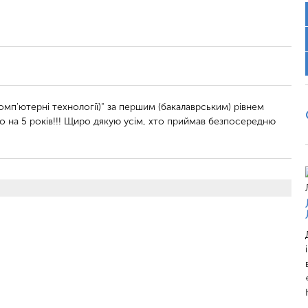
омп'ютерні технології)" за першим (бакалаврським) рівнем
о на 5 років!!! Щиро дякую усім, хто приймав безпосередню