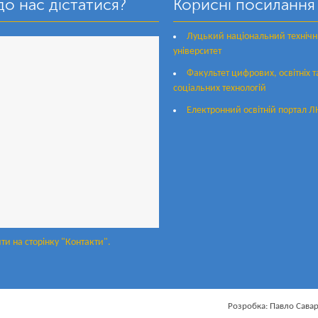
до нас дістатися?
Корисні посилання
Луцький національний техніч
університет
Факультет цифрових, освітніх т
соціальних технологій
Електронний освітній портал Л
ти на сторінку "Контакти".
Розробка: Павло Сава