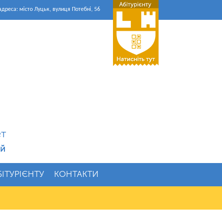
дреса: місто Луцьк, вулиця Потебні, 56
ет
ій
БІТУРІЄНТУ
КОНТАКТИ