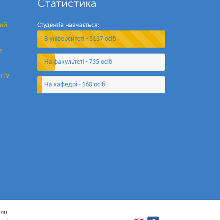
Статистика
ний
Студентів навчається:
В університеті - 5137 осіб
а
На факультеті - 735 осіб
НТУ
На кафедрі - 160 осіб
рин