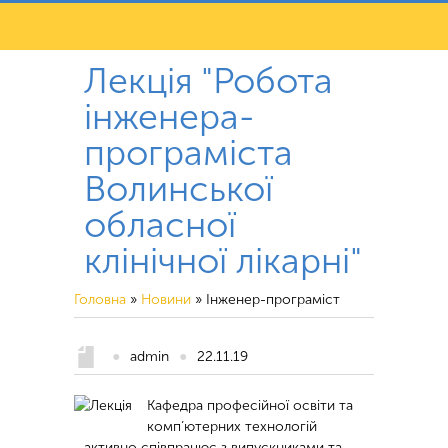
Лекція "Робота
інженера-
програміста
Волинської
обласної
клінічної лікарні"
Головна
»
Новини
»
Інженер-програміст
●
admin
●
22.11.19
Кафедра професійної освіти та
комп’ютерних технологій
активно співпрацює з випускниками та