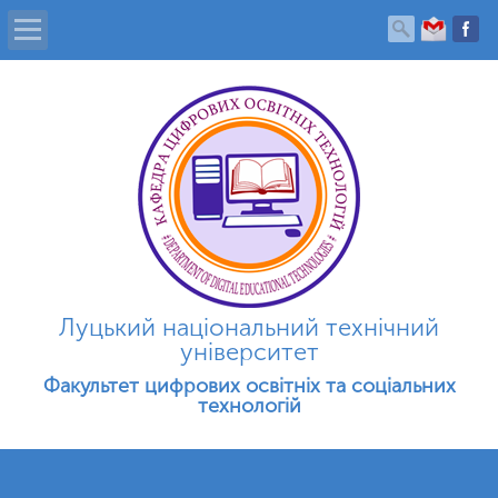
Головна
Про кафедру
Новини
Фотогалерея
Луцький національний технічний
Студенту
університет
Факультет цифрових освітніх та соціальних
Абітурієнту
технологій
Контакти