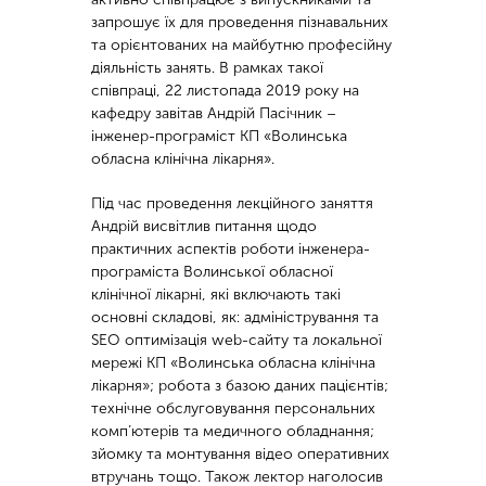
запрошує їх для проведення пізнавальних
та орієнтованих на майбутню професійну
діяльність занять. В рамках такої
співпраці, 22 листопада 2019 року на
кафедру завітав Андрій Пасічник –
інженер-програміст КП «Волинська
обласна клінічна лікарня».
Під час проведення лекційного заняття
Андрій висвітлив питання щодо
практичних аспектів роботи інженера-
програміста Волинської обласної
клінічної лікарні, які включають такі
основні складові, як: адміністрування та
SEO оптимізація web-сайту та локальної
мережі КП «Волинська обласна клінічна
лікарня»; робота з базою даних пацієнтів;
технічне обслуговування персональних
комп’ютерів та медичного обладнання;
зйомку та монтування відео оперативних
втручань тощо. Також лектор наголосив